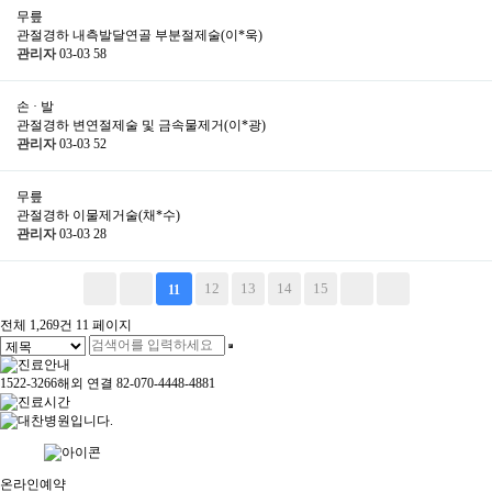
무릎
관절경하 내측발달연골 부분절제술(이*욱)
관리자
03-03
58
손 · 발
관절경하 변연절제술 및 금속물제거(이*광)
관리자
03-03
52
무릎
관절경하 이물제거술(채*수)
관리자
03-03
28
12
13
14
15
11
전체 1,269건
11 페이지
1522-3266
해외 연결 82-070-4448-4881
온라인예약