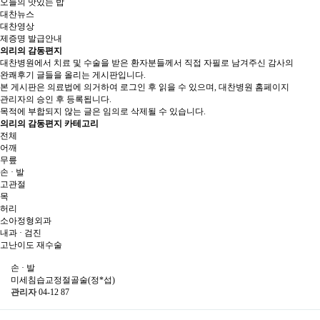
오늘의 맛있는 밥
대찬뉴스
대찬영상
제증명 발급안내
의리의 감동편지
대찬병원에서 치료 및 수술을 받은 환자분들께서 직접 자필로 남겨주신 감사의
완쾌후기 글들을 올리는 게시판입니다.
본 게시판은 의료법에 의거하여 로그인 후 읽을 수 있으며, 대찬병원 홈페이지
관리자의 승인 후 등록됩니다.
목적에 부합되지 않는 글은 임의로 삭제될 수 있습니다.
의리의 감동편지 카테고리
전체
어깨
무릎
손 · 발
고관절
목
허리
소아정형외과
내과 · 검진
고난이도 재수술
손 · 발
미세침습교정절골술(정*섭)
관리자
04-12
87