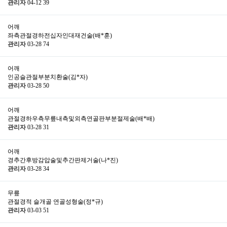
관리자
04-12
39
어깨
좌측관절경하전십자인대재건술(배*훈)
관리자
03-28
74
어깨
인공슬관절부분치환술(김*자)
관리자
03-28
50
어깨
관절경하우측무릎내측및외측연골판부분절제술(배*배)
관리자
03-28
31
어깨
경추간후방감압술및추간판제거술(나*진)
관리자
03-28
34
무릎
관절경적 슬개골 연골성형술(정*규)
관리자
03-03
51