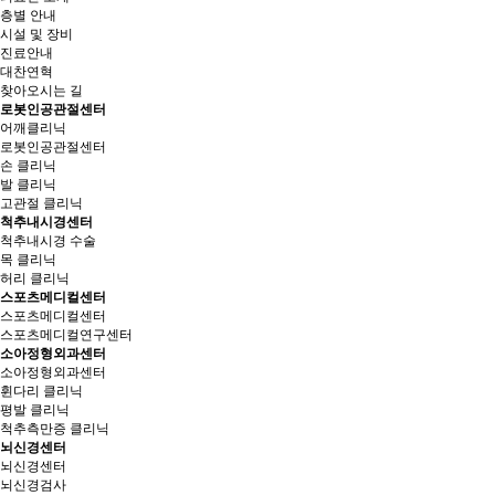
층별 안내
시설 및 장비
진료안내
대찬연혁
찾아오시는 길
로봇인공관절센터
어깨클리닉
로봇인공관절센터
손 클리닉
발 클리닉
고관절 클리닉
척추내시경센터
척추내시경 수술
목 클리닉
허리 클리닉
스포츠메디컬센터
스포츠메디컬센터
스포츠메디컬연구센터
소아정형외과센터
소아정형외과센터
휜다리 클리닉
평발 클리닉
척추측만증 클리닉
뇌신경센터
뇌신경센터
뇌신경검사