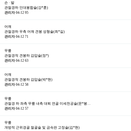
손 · 발
관절경하 인대봉합술(강*훈)
관리자
04-12
95
어깨
관절경하 우측 어깨 견봉 성형술(최*길)
관리자
04-12
71
무릎
관절경적 견봉하 감압술(정*)
관리자
04-12
63
어깨
관절경적 견봉하 감압술(박*현)
관리자
04-12
58
무릎
관절경 하 좌측 무릎 내측 대퇴 연골 미세천공술(문*봉…
관리자
04-12
57
무릎
개방적 근위경골 절골술 및 금속판 고정술(김*현)