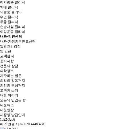
어지럼증 클리닉
치매 클리닉
뇌졸중 클리닉
수면 클리닉
두통 클리닉
손발저림 클리닉
이상운동 클리닉
내과·검진센터
내과·가정의학진료센터
일반건강검진
암 건진
고객센터
공지사항
전문의 상담
의학정보
자주하는 질문
의리의 감동편지
의리의 영상편지
고객의 소리
대찬 이야기
오늘의 맛있는 밥
대찬뉴스
대찬영상
제증명 발급안내
1522·3266
해외 연결 시 82·070·4448·4881