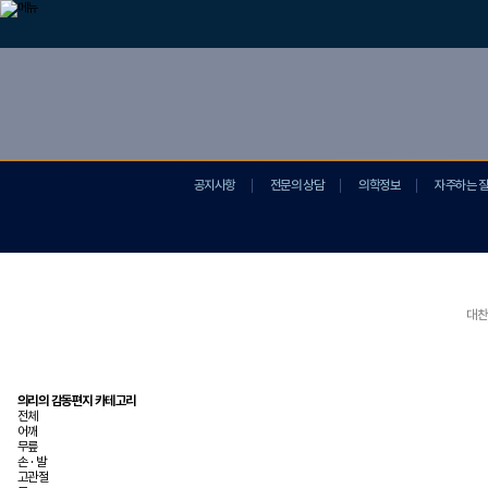
공지사항
전문의 상담
의학정보
자주하는 
대찬
의리의 감동편지 카테고리
전체
어깨
무릎
손 · 발
고관절