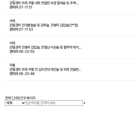
관절경하 좌측 무릎 내측 연골판 부분 절제술 및 추벽 …
관리자
07-11
51
어깨
관절경하 인대봉합술 및 강화술, 견봉하 감압술(안*정)
관리자
07-11
53
어깨
관절경적 견봉하 감압술, 관절낭 이완술 및 활액막 제거…
관리자
06-20
55
무릎
관절경하 좌측 무릎 전 십자인대 재건술 및 외측 연골판…
관리자
06-20
48
처음
이전
다음
맨끝
전체 1,269건
9 페이지