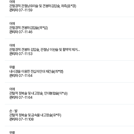
어깨
관절경적 관절낭유리술 및 견봉하감압술, 좌측(윤*경)
관리자
07-11
59
어깨
관절경적 견봉하감압술(곽*섭)
관리자
07-11
46
어깨
관절경적 견봉하 감압술, 관절낭 이완술 및 활액막 제거…
관리자
07-11
53
무릎
내시경을 이용한 전십자인대 재건술(최*영)
관리자
07-11
64
어깨
관혈적 정복술 및 내고정술, 인대봉합술(이*순)
관리자
07-11
64
손 · 발
관혈적 정복술 및 금속물 내고정술(유*주)
관리자
07-11
108
무릎