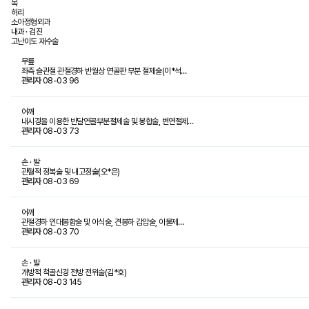
목
허리
소아정형외과
내과 · 검진
고난이도 재수술
무릎
좌측 슬관절 관절경하 반월상 연골판 부분 절제술(이*석…
관리자
08-03
96
어깨
내시경을 이용한 반달연골부분절제술 및 봉합술, 변연절제…
관리자
08-03
73
손 · 발
관혈적 정복술 및 내고정술(오*은)
관리자
08-03
69
어깨
관절경하 인대봉합술 및 이식술, 견봉하 감압술, 이물제…
관리자
08-03
70
손 · 발
개방적 척골신경 전방 전위술(김*호)
관리자
08-03
145