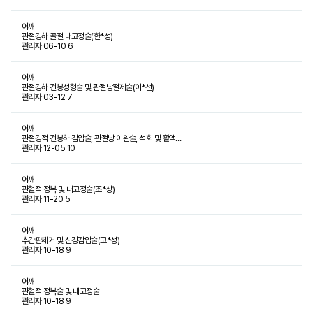
어깨
관절경하 골절 내고정술(한*성)
관리자
06-10
6
어깨
관절경하 견봉성형술 및 관절낭절제술(이*선)
관리자
03-12
7
어깨
관절경적 견봉하 감압술, 관절낭 이완술, 석회 및 활액…
관리자
12-05
10
어깨
관혈적 정복 및 내고정술(조*상)
관리자
11-20
5
어깨
추간판제거 및 신경감압술(고*성)
관리자
10-18
9
어깨
관혈적 정복술 및 내고정술
관리자
10-18
9