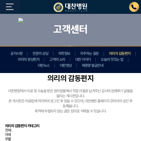
고객센터
공지사항
전문의 상담
의학정보
자주하는 질문
의리의 감동편지
의리의 영상편지
고객의 소리
대찬 이야기
오늘의 맛있는 밥
대찬뉴스
대찬영상
제증명 발급안내
의리의 감동편지
대찬병원에서 치료 및 수술을 받은 환자분들께서 직접 자필로 남겨주신 감사의 완쾌후기 글들을
올리는 게시판입니다.
본 게시판은 의료법에 의거하여 로그인 후 읽을 수 있으며, 대찬병원 홈페이지 관리자의 승인 후
등록됩니다.
목적에 부합되지 않는 글은 임의로 삭제될 수 있습니다.
의리의 감동편지 카테고리
전체
어깨
무릎