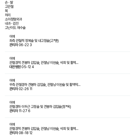
손 · 발
고관절
목
허리
소아정형외과
내과 · 검진
고난이도 재수술
어깨
좌측 관혈적 정복술 및 내고정술(고*훈)
관리자
06-22
3
어깨
관절경적 견봉하 감압술, 관절낭 이완술, 석회 및 활액…
대찬병원
05-12
4
어깨
우측 관절경하 견봉하 감압술, 관절낭 이완술 및 활액막…
관리자
02-26
11
어깨
관절경하 이두근 고정술 및 견봉하 감압술(정*욱)
관리자
11-27
6
어깨
관절경적 견봉하 감압술, 관절낭 이완술, 석회 및 활액…
관리자
08-18
12