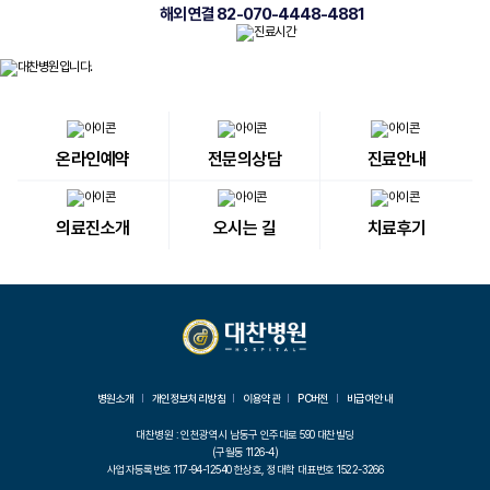
해외 연결 82-070-4448-4881
온라인예약
전문의상담
진료안내
의료진소개
오시는 길
치료후기
병원소개
개인정보처리방침
이용약관
PC버전
비급여안내
대찬병원 : 인천광역시 남동구 인주대로 590 대찬빌딩
(구월동 1126-4)
사업자등록번호 117-94-12540 한상호, 정대학 대표번호 1522-3266