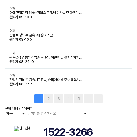
어깨
양측 관절경적 견봉하감압술, 관절낭 이완술 및 혈액막 …
관리자
09-10
8
어깨
관혈적 정복 후 금속고정술(이*연)
관리자
09-10
5
어깨
관절경적 견봉하 감압술, 관절낭 이완술 및 활액막 제거…
관리자
08-26
10
어깨
관혈적 정복 후 금속내고정술, 손목에 대해 주사 흡입치…
관리자
08-26
5
2
3
4
5
1
전체 464건
1 페이지
1522-3266