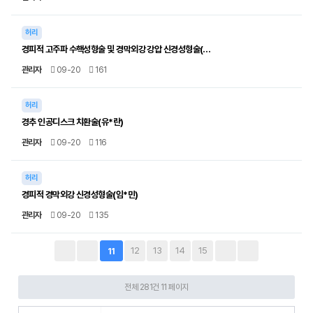
허리
경피적 고주파 수핵성형술 및 경막외강 강압 신경성형술(…
관리자
09-20
161
허리
경추 인공디스크 치환술(유*란)
관리자
09-20
116
허리
경피적 경막외강 신경성형술(임*민)
관리자
09-20
135
12
13
14
15
11
전체 281건
11 페이지