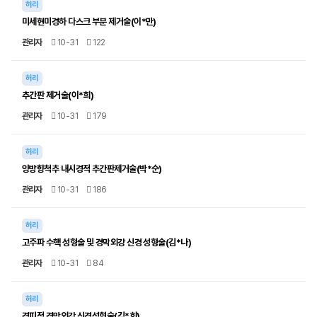
허리
미세현미경하 다스크 부분 제거술(이*만)
관리자
10-31
122
허리
추간판 제거술(이*희)
관리자
10-31
179
허리
양방향척추 내시경적 추간판제거술(박*순)
관리자
10-31
186
허리
고주파 수핵 성형술 및 경막외강 신경 성형술(김*나)
관리자
10-31
84
허리
경피적 경막외강 신경성형술(김*희)