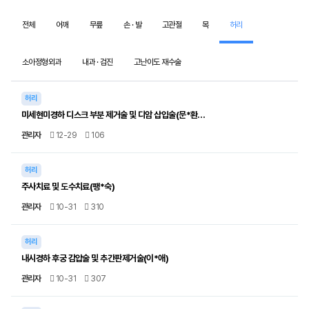
전체
어깨
무릎
손 · 발
고관절
목
허리
소아정형외과
내과 · 검진
고난이도 재수술
허리
미세현미경하 디스크 부분 제거술 및 디암 삽입술(문*환…
관리자
12-29
106
허리
주사치료 및 도수치료(팽*숙)
관리자
10-31
310
허리
내시경하 후궁 감압술 및 추간판제거술(이*애)
관리자
10-31
307