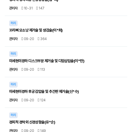
관리자
10-31
147
허리
꼬리뼈 모소낭 제거술 및 생검술(이*희)
관리자
09-20
364
허리
미세현미경하 디스크부분 제거술 및 디암삽입술(이*란)
관리자
09-20
113
허리
미세현미경하 후궁 감압술 및 추간판 제거술(신*수)
관리자
09-20
124
허리
경피적 경막외 신경성형술(유*순)
관리자
09-20
149