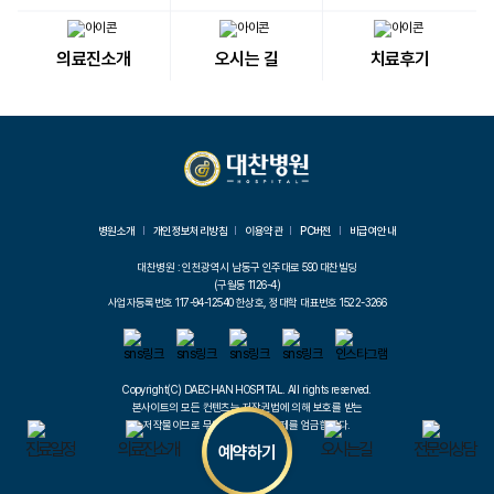
의료진소개
오시는 길
치료후기
병원소개
개인정보처리방침
이용약관
PC버전
비급여안내
대찬병원 : 인천광역시 남동구 인주대로 590 대찬빌딩
(구월동 1126-4)
사업자등록번호 117-94-12540 한상호, 정대학 대표번호 1522-3266
Copyright(C) DAECHAN HOSPITAL. All rights reserved.
본사이트의 모든 컨텐츠는 저작권법에 의해 보호를 받는
저작물이므로 무단전제와 무단복제를 엄금합니다.
진료일정
의료진소개
오시는길
전문의상담