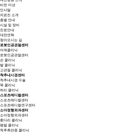
대찬병원 소개
비전·미션
인사말
의료진 소개
층별 안내
시설 및 장비
진료안내
대찬연혁
찾아오시는 길
로봇인공관절센터
어깨클리닉
로봇인공관절센터
손 클리닉
발 클리닉
고관절 클리닉
척추내시경센터
척추내시경 수술
목 클리닉
허리 클리닉
스포츠메디컬센터
스포츠메디컬센터
스포츠메디컬연구센터
소아정형외과센터
소아정형외과센터
휜다리 클리닉
평발 클리닉
척추측만증 클리닉