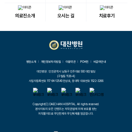
의료진소개
오시는 길
치료후기
병원소개
개인정보처리방침
이용약관
PC버전
비급여안내
대찬병원 : 인천광역시 남동구 인주대로 590 대찬빌딩
(구월동 1126-4)
사업자등록번호 117-94-12540 한상호, 정대학 대표번호 1522-3266
Copyright(C) DAECHAN HOSPITAL. All rights reserved.
본사이트의 모든 컨텐츠는 저작권법에 의해 보호를 받는
저작물이므로 무단전제와 무단복제를 엄금합니다.