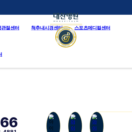
공관절센터
척추내시경센터
스포츠메디컬센터
로그인
비밀번호
필수
터
266
-4881