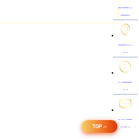
의료진
소개
오시는
길
진료시
간
전문의
상담
TOP