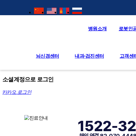
병원소개
로봇인
회원로그인
회원아이디
필수
자동로그인
뇌신경센터
내과·검진센터
고객센
아이디/비밀번호 찾기
소셜계정으로 로그인
카카오
로그인
1522-3
해외 연결 82-070-4448