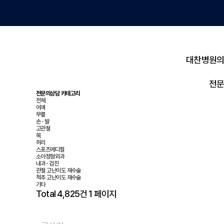
대찬병원의 
전문
전문의상담 카테고리
전체
어깨
무릎
손 · 발
고관절
목
허리
스포츠메디컬
소아정형외과
내과 · 검진
관절 고난이도 재수술
척추 고난이도 재수술
기타
Total 4,825건
1 페이지