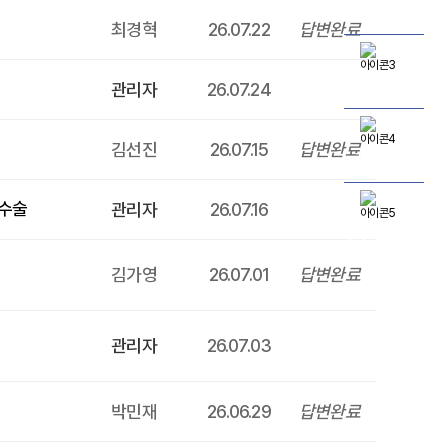
의료진소개
최경혁
26.07.22
답변완료
오시는길
관리자
26.07.24
김선진
26.07.15
답변완료
진료시간
 수술
관리자
26.07.16
전문의상담
김가영
26.07.01
답변완료
관리자
26.07.03
박민재
26.06.29
답변완료