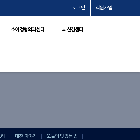
로그인
회원가입
소아정형외과센터
뇌신경센터
소리
대찬 이야기
오늘의 맛있는 밥