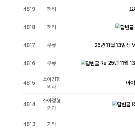
4819
허리
요
4818
허리
4817
무릎
25년 11월 13일생
Re: 25년 11
4816
무릎
소아정형
4815
아이
외과
소아정형
4814
외과
4813
기타