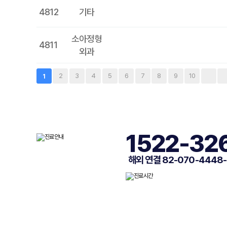
4812
기타
소아정형
4811
외과
2
3
4
5
6
7
8
9
10
1
1522-32
해외 연결 82-070-4448