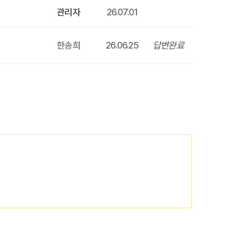
관리자
26.07.01
한송희
26.06.25
답변완료