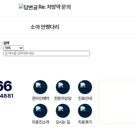
Re: 처방약 문의
소아 안짱다리
검색
66
-4881
온라인예약
전문의상담
진료안내
의료진소개
오시는 길
치료후기