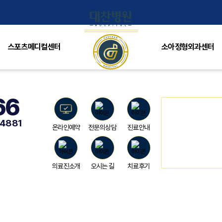
로그인
스포츠메디컬센터
소아정형외과센터
66
-4881
온라인예약
전문의상담
진료안내
의료진소개
오시는 길
치료후기