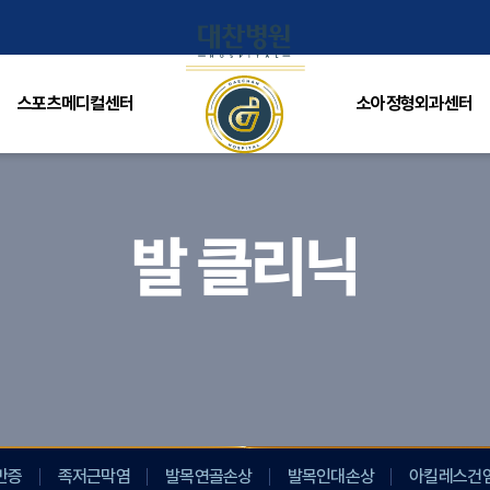
스포츠메디컬센터
소아정형외과센터
발 클리닉
반증
족저근막염
발목연골손상
발목인대손상
아킬레스건