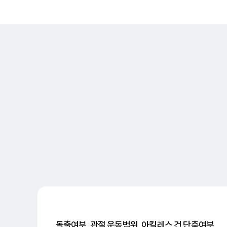
돌출여부, 관절 운동범위, 아킬레스 건 단축여부,