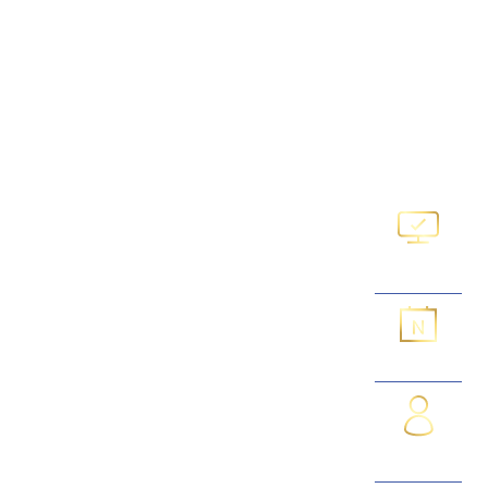
휘어지지 않은 발바닥에 굳은살로 인해
정상보행이 어려워 질수 있음
온라인예약
네이버예약
의료진소개