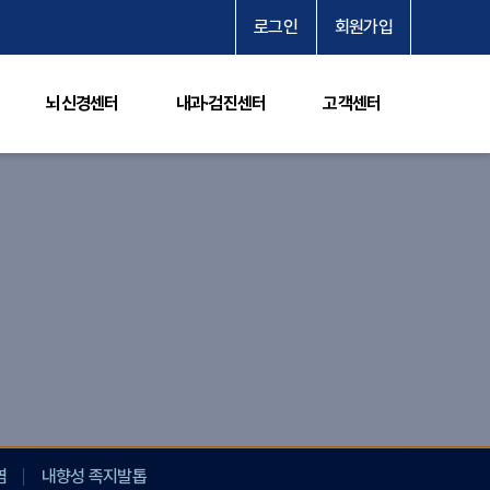
로그인
회원가입
뇌신경센터
내과·검진센터
고객센터
염
내향성 족지발톱