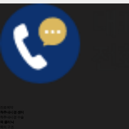
진료예약
척추내시경 센터
척추내시경 수술
목 클리닉
목의 구조