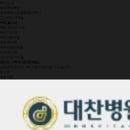
목 디스크
일자목증후군
경추후종인대골화증 (OPLL)
고난이도 재수술
허리 클리닉
척추·허리의 구조
허리 디스크
척추관협착증
척추측만증
척추전방전위증
미세내시경
고난이도 재수술
온라인 가족
이 되어주세요!
스마트한 온라인 서비스를 이용하실 수 있습니다.
로그인
회원가입