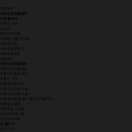
진료예약
로봇인공관절센터
어깨 클리닉
어깨의 구조
오십견
회전근개파열
어깨탈구(불안정성)
석회화건염
어깨충돌증후군
퇴행성관절염
슬랩병변
로봇인공관절센터
로봇인공관절센터
무릎치료통합센터
무릎의 구조
반월상연골파열
무릎인공관절 수술
부분인공관절 수술
무릎 골관절염 골수 흡인 농축물 주사
퇴행성관절염
무릎관절 교정술
고난이도 재수술
십자인대파열
손 클리닉
손의 구조