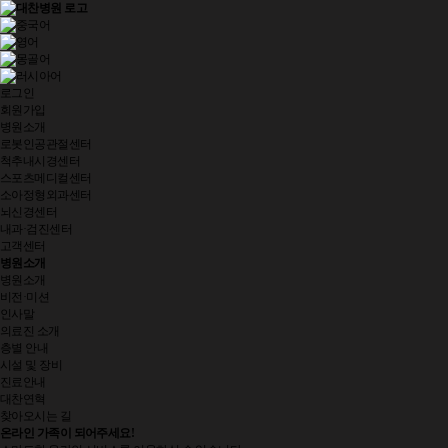
로그인
회원가입
병원소개
로봇인공관절센터
척추내시경센터
스포츠메디컬센터
소아정형외과센터
뇌신경센터
내과·검진센터
고객센터
병원소개
병원소개
비전·미션
인사말
의료진 소개
층별 안내
시설 및 장비
진료안내
대찬연혁
찾아오시는 길
온라인 가족
이 되어주세요!