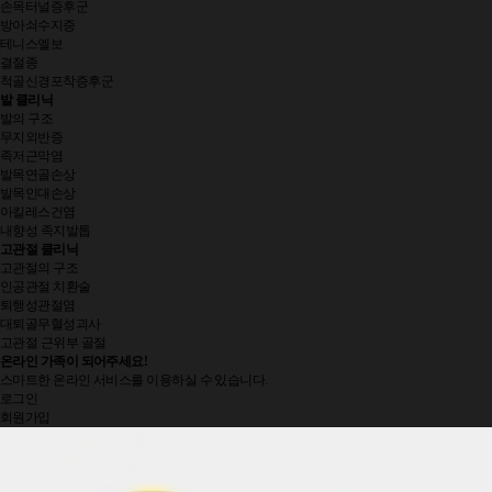
손목터널증후군
방아쇠수지증
테니스엘보
결절종
척골신경포착증후군
발 클리닉
발의 구조
무지외반증
족저근막염
발목연골손상
발목인대손상
아킬레스건염
내향성 족지발톱
고관절 클리닉
고관절의 구조
인공관절 치환술
퇴행성관절염
대퇴골무혈성괴사
고관절 근위부 골절
온라인 가족
이 되어주세요!
스마트한 온라인 서비스를 이용하실 수 있습니다.
로그인
회원가입