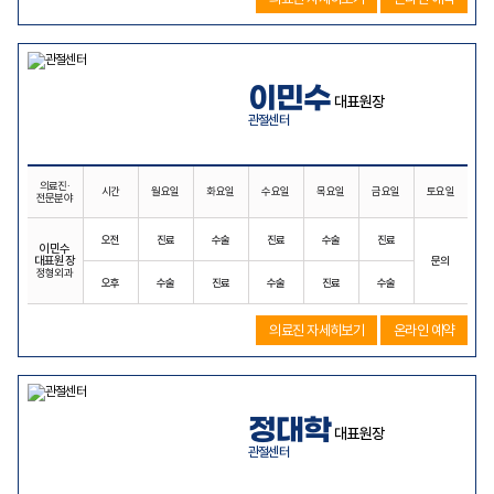
이민수
대표원장
관절센터
의료진·
시간
월요일
화요일
수요일
목요일
금요일
토요일
전문분야
오전
진료
수술
진료
수술
진료
이민수
대표원장
문의
정형외과
오후
수술
진료
수술
진료
수술
의료진 자세히보기
온라인 예약
정대학
대표원장
관절센터