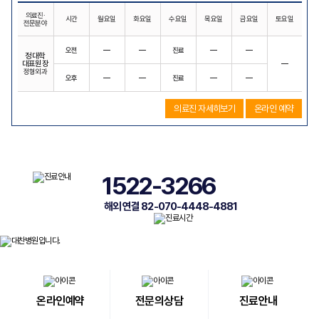
의료진·
시간
월요일
화요일
수요일
목요일
금요일
토요일
전문분야
오전
―
―
진료
―
―
정대학
대표원장
―
정형외과
오후
―
―
진료
―
―
의료진 자세히보기
온라인 예약
1522-3266
해외 연결 82-070-4448-4881
온라인예약
전문의상담
진료안내