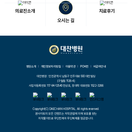
의료진소개
치료후기
오시는 길
병원소개
개인정보처리방침
이용약관
PC버전
비급여안내
대찬병원 : 인천광역시 남동구 인주대로 590 대찬빌딩
(구월동 1126-4)
사업자등록번호 117-94-12540 한상호, 정대학 대표번호 1522-3266
Copyright(C) DAECHAN HOSPITAL. All rights reserved.
본사이트의 모든 컨텐츠는 저작권법에 의해 보호를 받는
저작물이므로 무단전제와 무단복제를 엄금합니다.