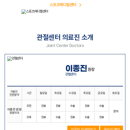
스포츠메디컬센터
관절센터 의료진 소개
Joint Center Doctors
이종진
원장
관절센터
의료진·
시간
월요일
화요일
수요일
목요일
금요일
토요일
전문분야
오전
진료
진료
수술
진료
수술
이종진 원장
문의
정형외과
오후
진료
수술
진료
수술
진료
의료진 자세히보기
온라인 예약