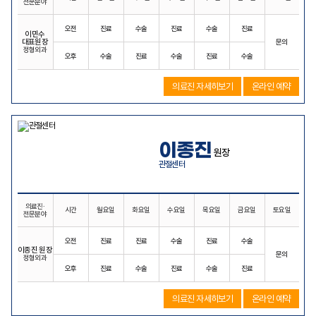
전문분야
오전
진료
수술
진료
수술
진료
이민수
대표원장
문의
정형외과
오후
수술
진료
수술
진료
수술
의료진 자세히보기
온라인 예약
이종진
원장
관절센터
의료진·
시간
월요일
화요일
수요일
목요일
금요일
토요일
전문분야
오전
진료
진료
수술
진료
수술
이종진 원장
문의
정형외과
오후
진료
수술
진료
수술
진료
의료진 자세히보기
온라인 예약