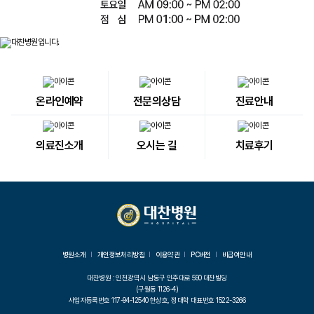
온라인예약
전문의상담
진료안내
의료진소개
오시는 길
치료후기
병원소개
개인정보처리방침
이용약관
PC버전
비급여안내
대찬병원 : 인천광역시 남동구 인주대로 590 대찬빌딩
(구월동 1126-4)
사업자등록번호 117-94-12540 한상호, 정대학 대표번호 1522-3266