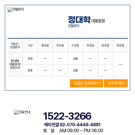
정대학
대표원장
관절센터
의료진·
시간
월요일
화요일
수요일
목요일
금요일
토요일
전문분야
오전
―
―
진료
―
―
정대학
대표원장
―
정형외과
오후
―
―
진료
―
―
의료진 자세히보기
온라인 예약
1522-3266
해외 연결 82-070-4448-4881