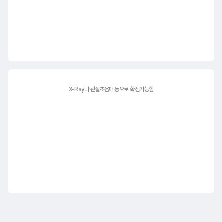
X-Ray나 관절초음파 등으로
확진가능함