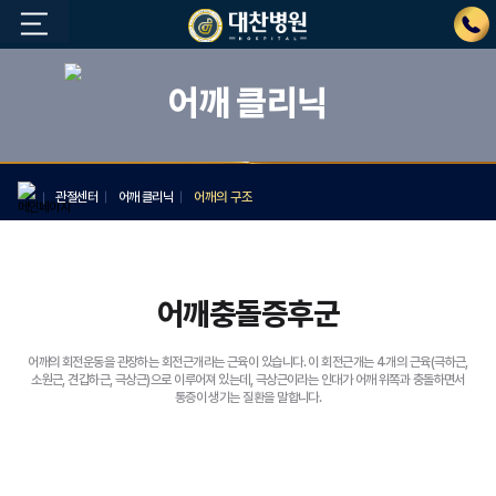
어깨 클리닉
관절센터
어깨 클리닉
어깨의 구조
어깨충돌증후군
어깨의 회전운동을 관장하는 회전근개라는 근육이 있습니다.
이 회전근개는 4개의 근육(극하근,
소원근, 견갑하근, 극상근)으로 이루어져 있는데,
극상근이라는 인대가 어깨 위쪽과 충돌하면서
통증이 생기는 질환을 말합니다.