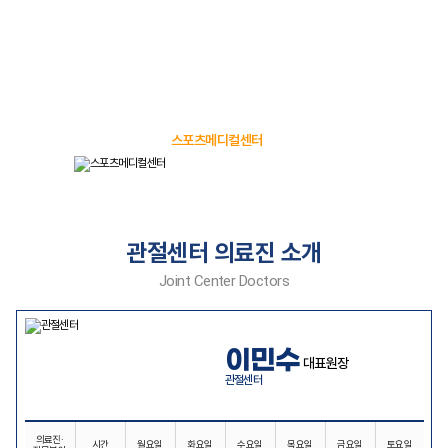
스포츠메디컬센터 (약 250평)와
전문
운동재활치료전문가가 포진
되어
있습니다.
스포츠메디컬센터
관절센터 의료진 소개
Joint Center Doctors
이민수
대표원장
관절센터
의료진·
시간
월요일
화요일
수요일
목요일
금요일
토요일