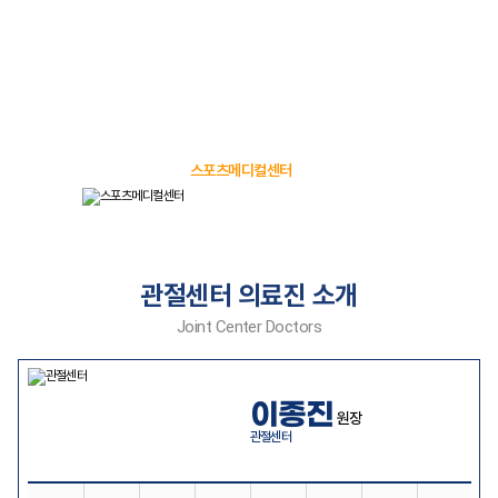
대찬병원은
인천최대 규모의
스포츠메디컬센터 (약 250평)와
전문
운동재활치료전문가가 포진
되어
있습니다.
스포츠메디컬센터
관절센터 의료진 소개
Joint Center Doctors
이종진
원장
관절센터