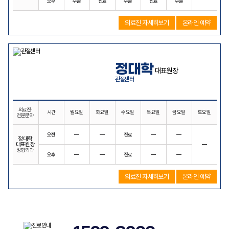
오후
수술
진료
수술
진료
수술
의료진 자세히보기
온라인 예약
정대학
대표원장
관절센터
의료진·
시간
월요일
화요일
수요일
목요일
금요일
토요일
전문분야
오전
―
―
진료
―
―
정대학
대표원장
―
정형외과
오후
―
―
진료
―
―
의료진 자세히보기
온라인 예약