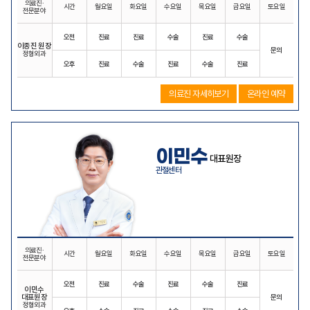
의료진·
시간
월요일
화요일
수요일
목요일
금요일
토요일
전문분야
오전
진료
진료
수술
진료
수술
이종진 원장
문의
정형외과
오후
진료
수술
진료
수술
진료
의료진 자세히보기
온라인 예약
이민수
대표원장
관절센터
의료진·
시간
월요일
화요일
수요일
목요일
금요일
토요일
전문분야
오전
진료
수술
진료
수술
진료
이민수
대표원장
문의
정형외과