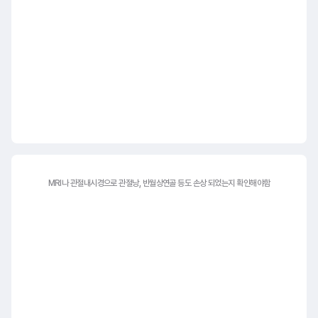
MRI나 관절내시경으로 관절낭,
반월상연골 등도 손상 되었는지 확인해야함