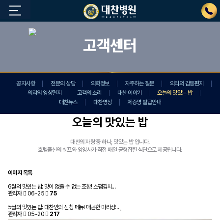
고객센터
공지사항
전문의 상담
의학정보
자주하는 질문
의리의 감동편지
의리의 영상편지
고객의 소리
대찬 이야기
오늘의 맛있는 밥
대찬뉴스
대찬영상
제증명 발급안내
오늘의 맛있는 밥
대찬의 자랑 중 하나, 맛있는 밥 입니다.
호텔출신의 쉐프와 영양사가 직접 매일 균형잡힌 식단으로 제공됩니다.
이미지 목록
6월의 맛있는 밥: 맛이 없을 수 없는 조합! 스팸김치…
관리자
06-25
75
5월의 맛있는 밥: 대찬인의 신청 메뉴! 매콤한 마라샹…
관리자
05-20
217