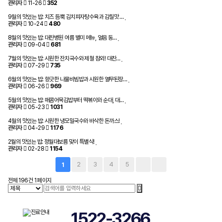
관리자
11-26
352
9월의 맛있는 밥: 치즈 듬뿍 김치피자탕수육과 감칠맛 …
관리자
10-24
480
8월의 맛있는 밥: 대찬병원 여름 별미 메뉴, 얼음 동…
관리자
09-04
681
7월의 맛있는 밥: 시원한 잔치국수와 제철 참외! 대찬…
관리자
07-29
735
6월의 맛있는 밥: 향긋한 나물비빔밥과 시원한 열무된장…
관리자
06-26
969
5월의 맛있는 밥: 매콤어묵김밥부터 떡볶이와 순대, 대…
관리자
05-23
1031
4월의 맛있는 밥: 시원한 냉모밀국수와 바삭한 돈까스!
관리자
04-29
1176
2월의 맛있는 밥: 정월대보름 맞이 특별식!
관리자
02-28
1154
2
3
4
5
1
전체 196건
1 페이지
1522-3266