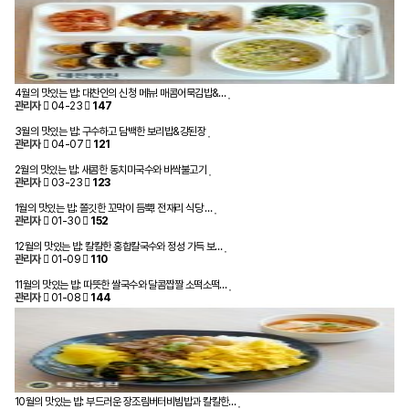
4월의 맛있는 밥: 대찬인의 신청 메뉴! 매콤어묵김밥&…
관리자
04-23
147
3월의 맛있는 밥: 구수하고 담백한 보리밥&강된장
관리자
04-07
121
2월의 맛있는 밥: 새콤한 동치미국수와 바싹불고기
관리자
03-23
123
1월의 맛있는 밥: 쫄깃한 꼬막이 듬뿍! 전재리 식당 …
관리자
01-30
152
12월의 맛있는 밥: 칼칼한 홍합칼국수와 정성 가득 보…
관리자
01-09
110
11월의 맛있는 밥: 따뜻한 쌀국수와 달콤짭짤 소떡소떡…
관리자
01-08
144
10월의 맛있는 밥: 부드러운 장조림버터비빔밥과 칼칼한…